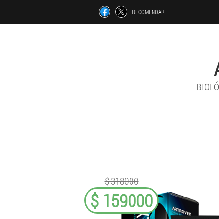
RECOMENDAR
BIOLÓ
$ 318000
$ 159000