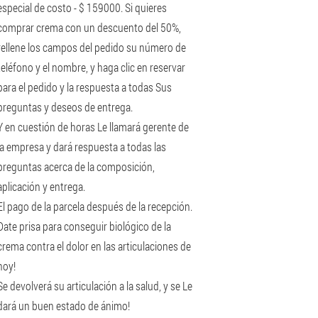
especial de costo - $ 159000. Si quieres
comprar crema con un descuento del 50%,
rellene los campos del pedido su número de
teléfono y el nombre, y haga clic en reservar
para el pedido y la respuesta a todas Sus
preguntas y deseos de entrega.
Y en cuestión de horas Le llamará gerente de
la empresa y dará respuesta a todas las
preguntas acerca de la composición,
aplicación y entrega.
El pago de la parcela después de la recepción.
Date prisa para conseguir biológico de la
crema contra el dolor en las articulaciones de
hoy!
Se devolverá su articulación a la salud, y se Le
dará un buen estado de ánimo!