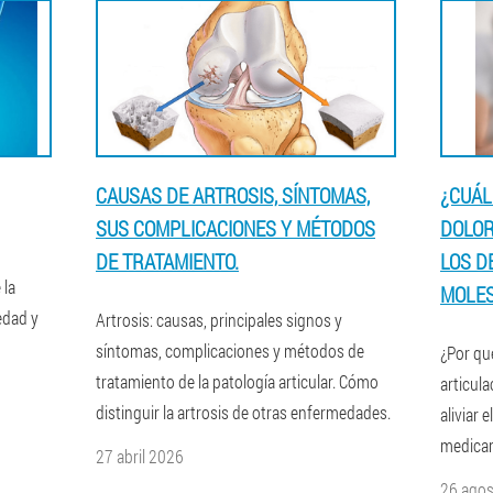
CAUSAS DE ARTROSIS, SÍNTOMAS,
¿CUÁL
SUS COMPLICACIONES Y MÉTODOS
DOLOR
DE TRATAMIENTO.
LOS D
 la
MOLES
edad y
Artrosis: causas, principales signos y
síntomas, complicaciones y métodos de
¿Por qu
tratamiento de la patología articular. Cómo
articul
distinguir la artrosis de otras enfermedades.
aliviar 
medicam
27 abril 2026
26 ago