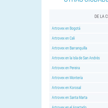
DE LA 
Artrovex en Bogotá
Artrovex en Cali
Artrovex en Barranquilla
Artrovex en la Isla de San Andrés
Artrovex en Pereira
Artrovex en Montería
Artrovex en Korosal
Artrovex en Santa Marta
Artrovex en el Apartado