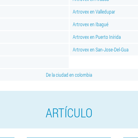
Artrovex en Valledupar
Artrovex en Ibagué
Artrovex en Puerto Inírida
Artrovex en San-Jose-Del-Gua
De la ciudad en colombia
ARTÍCULO