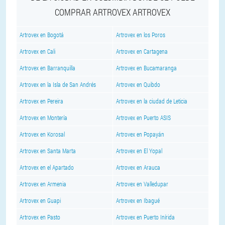
COMPRAR ARTROVEX ARTROVEX
Artrovex en Bogotá
Artrovex en los Poros
Artrovex en Cali
Artrovex en Cartagena
Artrovex en Barranquilla
Artrovex en Bucamaranga
Artrovex en la Isla de San Andrés
Artrovex en Quibdo
Artrovex en Pereira
Artrovex en la ciudad de Leticia
Artrovex en Montería
Artrovex en Puerto ASIS
Artrovex en Korosal
Artrovex en Popayán
Artrovex en Santa Marta
Artrovex en El Yopal
Artrovex en el Apartado
Artrovex en Arauca
Artrovex en Armenia
Artrovex en Valledupar
Artrovex en Guapi
Artrovex en Ibagué
Artrovex en Pasto
Artrovex en Puerto Inírida