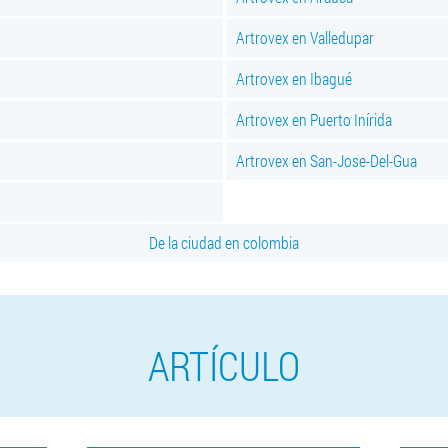
Artrovex en Valledupar
Artrovex en Ibagué
Artrovex en Puerto Inírida
Artrovex en San-Jose-Del-Gua
De la ciudad en colombia
ARTÍCULO