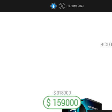
RECOMENDAR
BIOLÓ
$ 318000
$ 159000