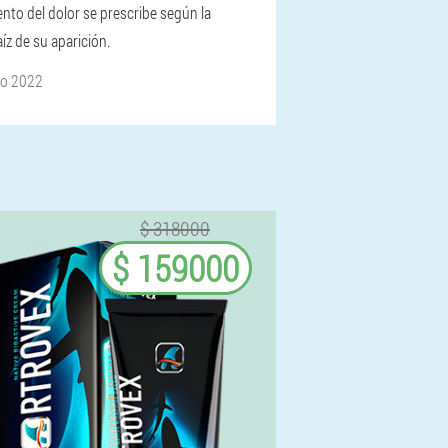
ento del dolor se prescribe según la
íz de su aparición.
ro 2022
$ 318000
$ 159000