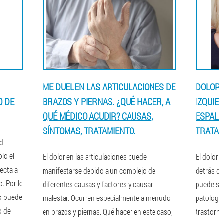
ME DUELEN LAS ARTICULACIONES DE
DOLOR
O DE
BRAZOS Y PIERNAS. ¿QUÉ HACER, A
IZQUI
QUÉ MÉDICO ACUDIR? CAUSAS,
ESPAL
SÍNTOMAS, TRATAMIENTO.
TRATA
ad
lo el
El dolor en las articulaciones puede
El dolo
ecta a
manifestarse debido a un complejo de
detrás 
. Por lo
diferentes causas y factores y causar
puede s
o puede
malestar. Ocurren especialmente a menudo
patolog
o de
en brazos y piernas. Qué hacer en este caso,
trastor