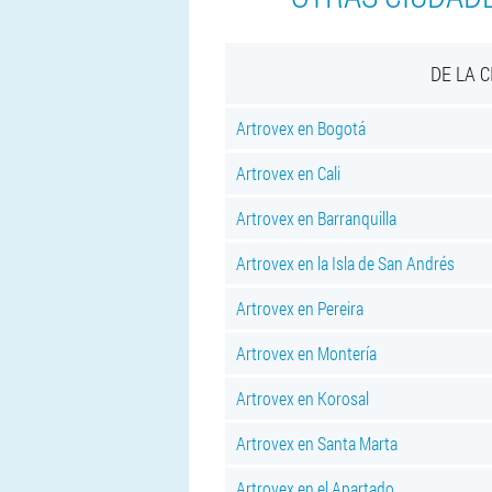
DE LA 
Artrovex en Bogotá
Artrovex en Cali
Artrovex en Barranquilla
Artrovex en la Isla de San Andrés
Artrovex en Pereira
Artrovex en Montería
Artrovex en Korosal
Artrovex en Santa Marta
Artrovex en el Apartado