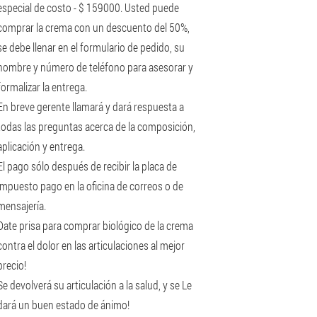
especial de costo - $ 159000. Usted puede
comprar la crema con un descuento del 50%,
se debe llenar en el formulario de pedido, su
nombre y número de teléfono para asesorar y
formalizar la entrega.
En breve gerente llamará y dará respuesta a
todas las preguntas acerca de la composición,
aplicación y entrega.
El pago sólo después de recibir la placa de
impuesto pago en la oficina de correos o de
mensajería.
Date prisa para comprar biológico de la crema
contra el dolor en las articulaciones al mejor
precio!
Se devolverá su articulación a la salud, y se Le
dará un buen estado de ánimo!