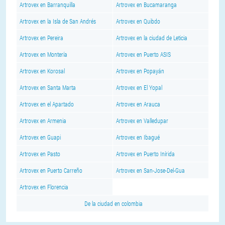
Artrovex en Barranquilla
Artrovex en Bucamaranga
Artrovex en la Isla de San Andrés
Artrovex en Quibdo
Artrovex en Pereira
Artrovex en la ciudad de Leticia
Artrovex en Montería
Artrovex en Puerto ASIS
Artrovex en Korosal
Artrovex en Popayán
Artrovex en Santa Marta
Artrovex en El Yopal
Artrovex en el Apartado
Artrovex en Arauca
Artrovex en Armenia
Artrovex en Valledupar
Artrovex en Guapi
Artrovex en Ibagué
Artrovex en Pasto
Artrovex en Puerto Inírida
Artrovex en Puerto Carreño
Artrovex en San-Jose-Del-Gua
Artrovex en Florencia
De la ciudad en colombia