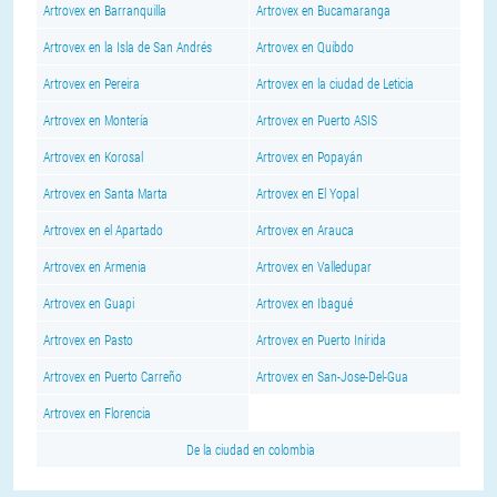
Artrovex en Barranquilla
Artrovex en Bucamaranga
Artrovex en la Isla de San Andrés
Artrovex en Quibdo
Artrovex en Pereira
Artrovex en la ciudad de Leticia
Artrovex en Montería
Artrovex en Puerto ASIS
Artrovex en Korosal
Artrovex en Popayán
Artrovex en Santa Marta
Artrovex en El Yopal
Artrovex en el Apartado
Artrovex en Arauca
Artrovex en Armenia
Artrovex en Valledupar
Artrovex en Guapi
Artrovex en Ibagué
Artrovex en Pasto
Artrovex en Puerto Inírida
Artrovex en Puerto Carreño
Artrovex en San-Jose-Del-Gua
Artrovex en Florencia
De la ciudad en colombia