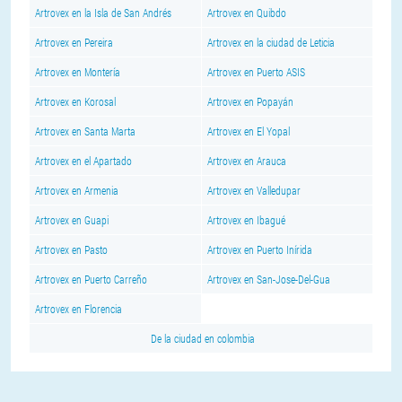
Artrovex en la Isla de San Andrés
Artrovex en Quibdo
Artrovex en Pereira
Artrovex en la ciudad de Leticia
Artrovex en Montería
Artrovex en Puerto ASIS
Artrovex en Korosal
Artrovex en Popayán
Artrovex en Santa Marta
Artrovex en El Yopal
Artrovex en el Apartado
Artrovex en Arauca
Artrovex en Armenia
Artrovex en Valledupar
Artrovex en Guapi
Artrovex en Ibagué
Artrovex en Pasto
Artrovex en Puerto Inírida
Artrovex en Puerto Carreño
Artrovex en San-Jose-Del-Gua
Artrovex en Florencia
De la ciudad en colombia