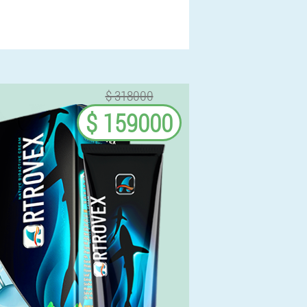
$ 318000
$ 159000