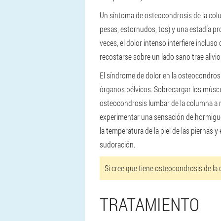
Un síntoma de osteocondrosis de la colu
pesas, estornudos, tos) y una estadía pro
veces, el dolor intenso interfiere incluso
recostarse sobre un lado sano trae alivio
El síndrome de dolor en la osteocondrosis
órganos pélvicos. Sobrecargar los músc
osteocondrosis lumbar de la columna a me
experimentar una sensación de hormigueo
la temperatura de la piel de las piernas 
sudoración.
Si cree que tiene osteocondrosis de la
TRATAMIENTO