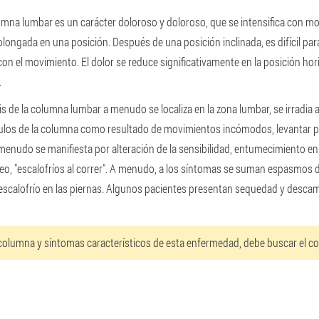
mna lumbar es un carácter doloroso y doloroso, que se intensifica con m
longada en una posición. Después de una posición inclinada, es difícil para
 con el movimiento. El dolor se reduce significativamente en la posición hor
.
 de la columna lumbar a menudo se localiza en la zona lumbar, se irradia a 
ulos de la columna como resultado de movimientos incómodos, levantar pe
nudo se manifiesta por alteración de la sensibilidad, entumecimiento en e
, "escalofríos al correr". A menudo, a los síntomas se suman espasmos de 
y escalofrío en las piernas. Algunos pacientes presentan sequedad y descam
 columna y síntomas característicos de esta enfermedad, debe buscar el co