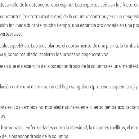
 desarrollo de la osteocondrosis espinal. Los expertos señalan los factores
 constantes (microtraumatismos) de la columna contribuyen a un desgaste 
osición inclinada durante mucho tiempo, una estancia prolongada en una po
vertebrales.
uloesquelético. Los pies planos, el acortamiento de una pierna, la lumbari
na y, como resultado, aceleran los procesos degenerativos.
an que el desarrollo de la osteocondrosis de la columna es una manifesta
elación entre una disminución del flujo sanguíneo (procesos isquémicos) y
rmonales. Los cambios hormonales naturales en el cuerpo (embarazo, lact
vos.
-hormonales. Enfermedades como la obesidad, la diabetes mellitus, el mixe
lo de la osteocondrosis de la columna.