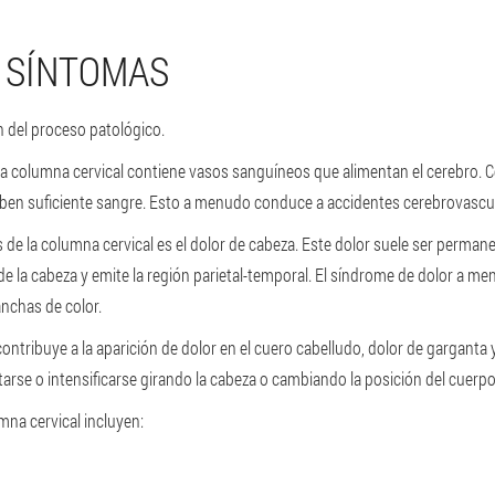
Y SÍNTOMAS
n del proceso patológico.
La columna cervical contiene vasos sanguíneos que alimentan el cerebro. 
ciben suficiente sangre. Esto a menudo conduce a accidentes cerebrovascu
 de la columna cervical es el dolor de cabeza. Este dolor suele ser perman
 de la cabeza y emite la región parietal-temporal. El síndrome de dolor a
nchas de color.
ntribuye a la aparición de dolor en el cuero cabelludo, dolor de garganta y
tarse o intensificarse girando la cabeza o cambiando la posición del cuerpo
mna cervical incluyen: