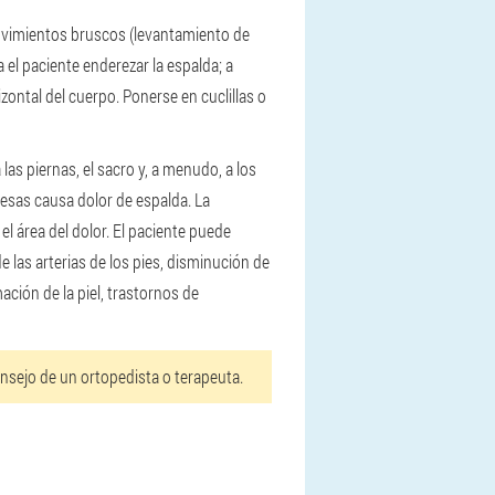
ovimientos bruscos (levantamiento de
 el paciente enderezar la espalda; a
izontal del cuerpo. Ponerse en cuclillas o
las piernas, el sacro y, a menudo, a los
sas causa dolor de espalda. La
l área del dolor. El paciente puede
las arterias de los pies, disminución de
ación de la piel, trastornos de
nsejo de un ortopedista o terapeuta.