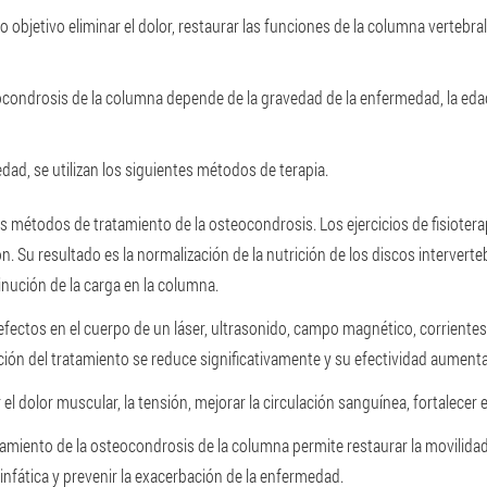
objetivo eliminar el dolor, restaurar las funciones de la columna vertebral 
eocondrosis de la columna depende de la gravedad de la enfermedad, la eda
dad, se utilizan los siguientes métodos de terapia.
es métodos de tratamiento de la osteocondrosis. Los ejercicios de fisiotera
ón. Su resultado es la normalización de la nutrición de los discos intervert
nución de la carga en la columna.
 efectos en el cuerpo de un láser, ultrasonido, campo magnético, corrientes
ración del tratamiento se reduce significativamente y su efectividad aumenta
 el dolor muscular, la tensión, mejorar la circulación sanguínea, fortalecer 
amiento de la osteocondrosis de la columna permite restaurar la movilidad
linfática y prevenir la exacerbación de la enfermedad.