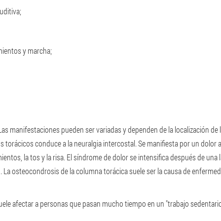
uditiva;
mientos y marcha;
Las manifestaciones pueden ser variadas y dependen de la localización de 
os torácicos conduce a la neuralgia intercostal. Se manifiesta por un dolor
entos, la tos y la risa. El síndrome de dolor se intensifica después de una
o. La osteocondrosis de la columna torácica suele ser la causa de enferme
ele afectar a personas que pasan mucho tiempo en un "trabajo sedentario"