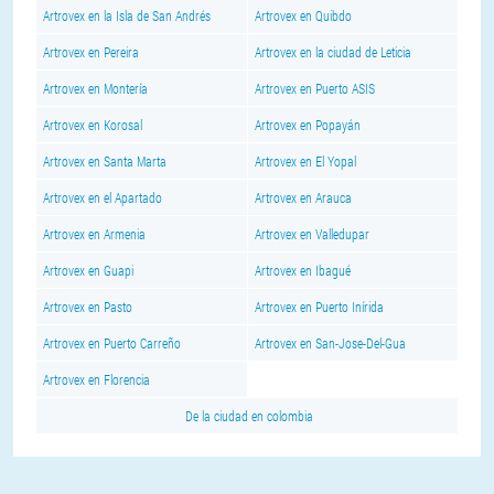
Artrovex en la Isla de San Andrés
Artrovex en Quibdo
Artrovex en Pereira
Artrovex en la ciudad de Leticia
Artrovex en Montería
Artrovex en Puerto ASIS
Artrovex en Korosal
Artrovex en Popayán
Artrovex en Santa Marta
Artrovex en El Yopal
Artrovex en el Apartado
Artrovex en Arauca
Artrovex en Armenia
Artrovex en Valledupar
Artrovex en Guapi
Artrovex en Ibagué
Artrovex en Pasto
Artrovex en Puerto Inírida
Artrovex en Puerto Carreño
Artrovex en San-Jose-Del-Gua
Artrovex en Florencia
De la ciudad en colombia