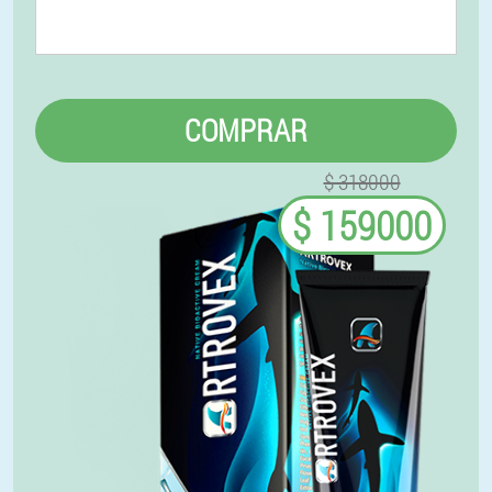
COMPRAR
$ 318000
$ 159000