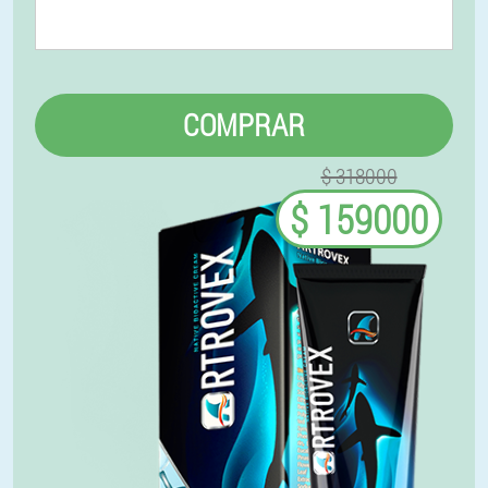
COMPRAR
$ 318000
$ 159000