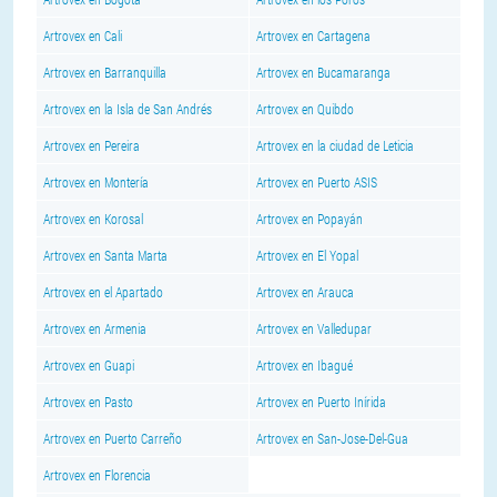
Artrovex en Cali
Artrovex en Cartagena
Artrovex en Barranquilla
Artrovex en Bucamaranga
Artrovex en la Isla de San Andrés
Artrovex en Quibdo
Artrovex en Pereira
Artrovex en la ciudad de Leticia
Artrovex en Montería
Artrovex en Puerto ASIS
Artrovex en Korosal
Artrovex en Popayán
Artrovex en Santa Marta
Artrovex en El Yopal
Artrovex en el Apartado
Artrovex en Arauca
Artrovex en Armenia
Artrovex en Valledupar
Artrovex en Guapi
Artrovex en Ibagué
Artrovex en Pasto
Artrovex en Puerto Inírida
Artrovex en Puerto Carreño
Artrovex en San-Jose-Del-Gua
Artrovex en Florencia