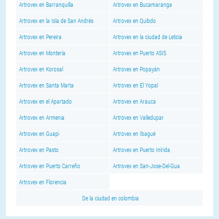
Artrovex en Barranquilla
Artrovex en Bucamaranga
Artrovex en la Isla de San Andrés
Artrovex en Quibdo
Artrovex en Pereira
Artrovex en la ciudad de Leticia
Artrovex en Montería
Artrovex en Puerto ASIS
Artrovex en Korosal
Artrovex en Popayán
Artrovex en Santa Marta
Artrovex en El Yopal
Artrovex en el Apartado
Artrovex en Arauca
Artrovex en Armenia
Artrovex en Valledupar
Artrovex en Guapi
Artrovex en Ibagué
Artrovex en Pasto
Artrovex en Puerto Inírida
Artrovex en Puerto Carreño
Artrovex en San-Jose-Del-Gua
Artrovex en Florencia
De la ciudad en colombia