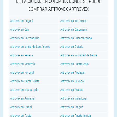
DE LA CIUDAD EN COLOMBIA DONDE SE PUEDE
COMPRAR ARTROVEX ARTROVEX
Artrovex en Bogotá
Artrovex en los Poros
Artrovex en Cali
Artrovex en Cartagena
Artrovex en Barranquilla
Artrovex en Bucamaranga
Artrovex en la Isla de San Andrés
Artrovex en Quibdo
Artrovex en Pereira
Artrovex en la ciudad de Leticia
Artrovex en Montería
Artrovex en Puerto ASIS
Artrovex en Korosal
Artrovex en Popayán
Artrovex en Santa Marta
Artrovex en El Yopal
Artrovex en el Apartado
Artrovex en Arauca
Artrovex en Armenia
Artrovex en Valledupar
Artrovex en Guapi
Artrovex en Ibagué
Artrovex en Pasto
Artrovex en Puerto Inírida