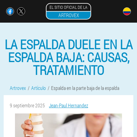
EL SITIO OFICIAL DE LA
ARTROVEX
LA ESPALDA DUELE EN LA
ESPALDA BAJA: CAUSAS,
TRATAMIENTO
Artrovex
Artículo
Espalda en la parte baja de la espalda
9 septiembre 2025
Jean-Paul Hernandez