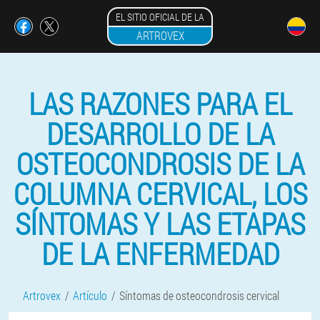
EL SITIO OFICIAL DE LA
ARTROVEX
LAS RAZONES PARA EL
DESARROLLO DE LA
OSTEOCONDROSIS DE LA
COLUMNA CERVICAL, LOS
SÍNTOMAS Y LAS ETAPAS
DE LA ENFERMEDAD
Artrovex
Artículo
Síntomas de osteocondrosis cervical