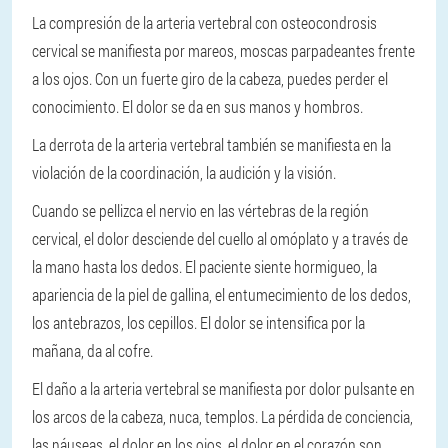
La compresión de la arteria vertebral con osteocondrosis
cervical se manifiesta por mareos, moscas parpadeantes frente
a los ojos. Con un fuerte giro de la cabeza, puedes perder el
conocimiento. El dolor se da en sus manos y hombros.
La derrota de la arteria vertebral también se manifiesta en la
violación de la coordinación, la audición y la visión.
Cuando se pellizca el nervio en las vértebras de la región
cervical, el dolor desciende del cuello al omóplato y a través de
la mano hasta los dedos. El paciente siente hormigueo, la
apariencia de la piel de gallina, el entumecimiento de los dedos,
los antebrazos, los cepillos. El dolor se intensifica por la
mañana, da al cofre.
El daño a la arteria vertebral se manifiesta por dolor pulsante en
los arcos de la cabeza, nuca, templos. La pérdida de conciencia,
las náuseas, el dolor en los ojos, el dolor en el corazón son