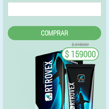
COMPRAR
$ 318000
$ 159000