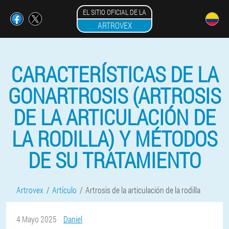
EL SITIO OFICIAL DE LA
ARTROVEX
CARACTERÍSTICAS DE LA
GONARTROSIS (ARTROSIS
DE LA ARTICULACIÓN DE
LA RODILLA) Y MÉTODOS
DE SU TRATAMIENTO
Artrovex
Artículo
Artrosis de la articulación de la rodilla
4 Mayo 2025
Daniel